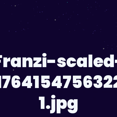
Franzi-scaled
176415475632
1.jpg