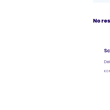
No re
Sc
Dei
KO