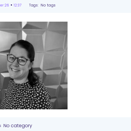
•
No tags
er 26
12:37
Tags:
No category
s