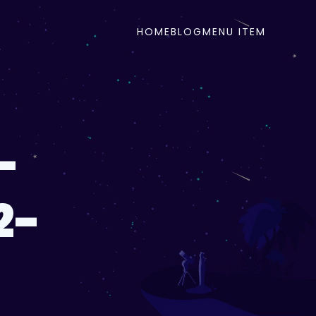
HOME
BLOG
MENU ITEM
-
2-