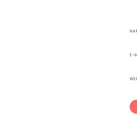
NA
E-
WE