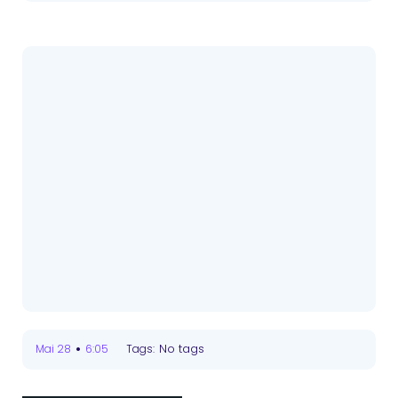
•
No tags
Mai 28
6:05
Tags: