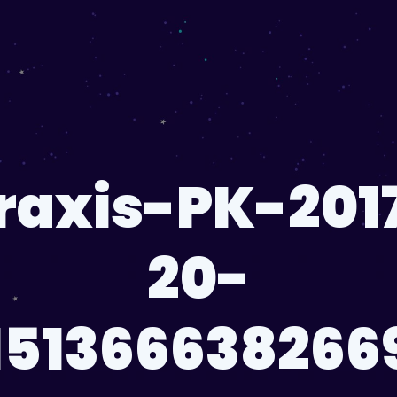
raxis-PK-201
20-
1513666382669