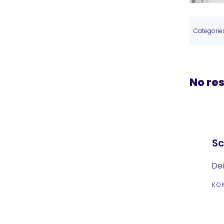
Categorie
No re
Sc
Dei
KO