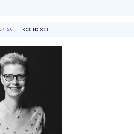
•
No tags
3
12:01
Tags: