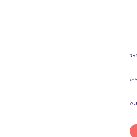
NA
E-
WE