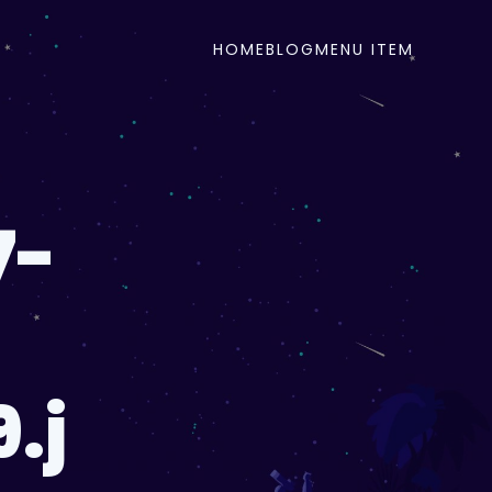
HOME
BLOG
MENU ITEM
7-
.j