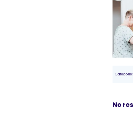
Categorie
No re