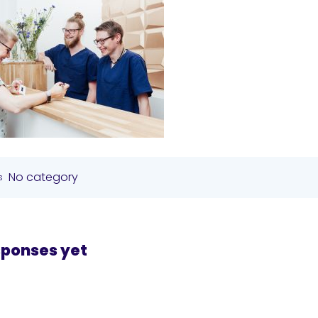
No category
s
sponses yet