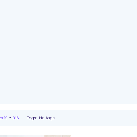
•
No tags
r 19
8:16
Tags: